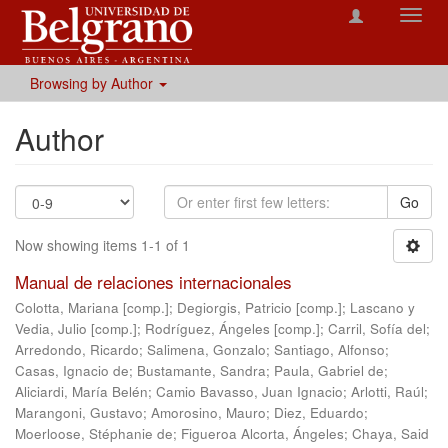
Toggl
navig
Browsing by Author
Author
Go
Now showing items 1-1 of 1
Manual de relaciones internacionales
Colotta, Mariana [comp.]
;
Degiorgis, Patricio [comp.]
;
Lascano y
Vedia, Julio [comp.]
;
Rodríguez, Ángeles [comp.]
;
Carril, Sofía del
;
Arredondo, Ricardo
;
Salimena, Gonzalo
;
Santiago, Alfonso
;
Casas, Ignacio de
;
Bustamante, Sandra
;
Paula, Gabriel de
;
Aliciardi, María Belén
;
Camio Bavasso, Juan Ignacio
;
Arlotti, Raúl
;
Marangoni, Gustavo
;
Amorosino, Mauro
;
Diez, Eduardo
;
Moerloose, Stéphanie de
;
Figueroa Alcorta, Ángeles
;
Chaya, Said