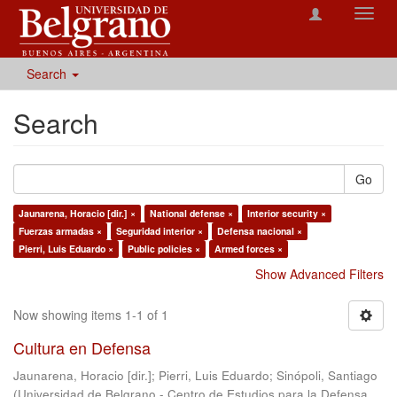
Toggl
navig
Search
Search
Go
Jaunarena, Horacio [dir.] ×
National defense ×
Interior security ×
Fuerzas armadas ×
Seguridad interior ×
Defensa nacional ×
Pierri, Luis Eduardo ×
Public policies ×
Armed forces ×
Show Advanced Filters
Now showing items 1-1 of 1
Cultura en Defensa
Jaunarena, Horacio [dir.]
;
Pierri, Luis Eduardo
;
Sinópoli, Santiago
(
Universidad de Belgrano - Centro de Estudios para la Defensa