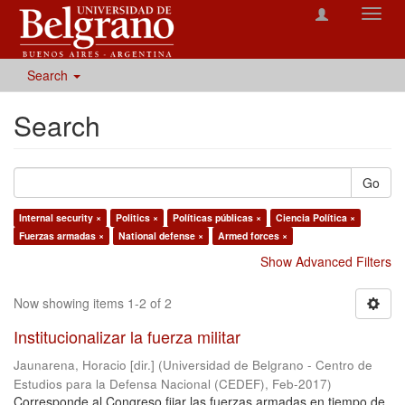
Toggl
navig
Search
Search
Go
Internal security ×
Politics ×
Políticas públicas ×
Ciencia Política ×
Fuerzas armadas ×
National defense ×
Armed forces ×
Show Advanced Filters
Now showing items 1-2 of 2
Institucionalizar la fuerza militar
Jaunarena, Horacio [dir.]
(
Universidad de Belgrano - Centro de
Estudios para la Defensa Nacional (CEDEF)
,
Feb-2017
)
Corresponde al Congreso fijar las fuerzas armadas en tiempo de