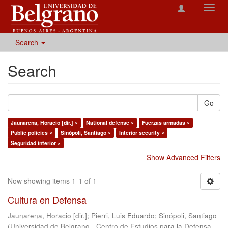
Toggl
navig
Search
Search
Go
Jaunarena, Horacio [dir.] ×
National defense ×
Fuerzas armadas ×
Public policies ×
Sinópoli, Santiago ×
Interior security ×
Seguridad interior ×
Show Advanced Filters
Now showing items 1-1 of 1
Cultura en Defensa
Jaunarena, Horacio [dir.]
;
Pierri, Luis Eduardo
;
Sinópoli, Santiago
(
Universidad de Belgrano - Centro de Estudios para la Defensa