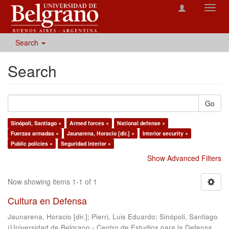
Toggl
navig
Search
Search
Go
Sinópoli, Santiago ×
Armed forces ×
National defense ×
Fuerzas armadas ×
Jaunarena, Horacio [dir.] ×
Interior security ×
Public policies ×
Seguridad interior ×
Show Advanced Filters
Now showing items 1-1 of 1
Cultura en Defensa
Jaunarena, Horacio [dir.]
;
Pierri, Luis Eduardo
;
Sinópoli, Santiago
(
Universidad de Belgrano - Centro de Estudios para la Defensa