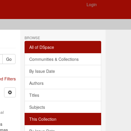
Login
BROWSE
All of DSpace
Go
Communities & Collections
By Issue Date
 Filters
Authors
Titles
Subjects
nal
This Collection
as
lemas