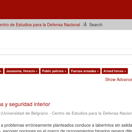
ntro de Estudios para la Defensa Nacional
Search
×
Jaunarena, Horacio ×
Public policies ×
Fuerzas armadas ×
Armed forces ×
Show Advanced
 y seguridad interior
(
Universidad de Belgrano - Centro de Estudios para la Defensa Nacio
 a problemas erróneamente planteados conduce a laberintos sin salid
o, escoger opciones en el marco de razonamientos binarios genera di