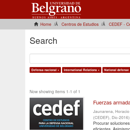
Home
Centros de Estudios
CEDEF - Ce
Search
Defensa nacional ×
International Relations ×
National defense 
Now showing items 1-1 of 1
Fuerzas armadas
Jaunarena, Horacio
(CEDEF)
,
Dic-2016
)
Procurar soluciones
eficientes. Asimism