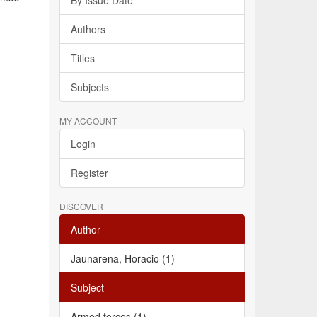
By Issue Date
Authors
Titles
Subjects
MY ACCOUNT
Login
Register
DISCOVER
Author
Jaunarena, Horacio (1)
Subject
Armed forces (1)