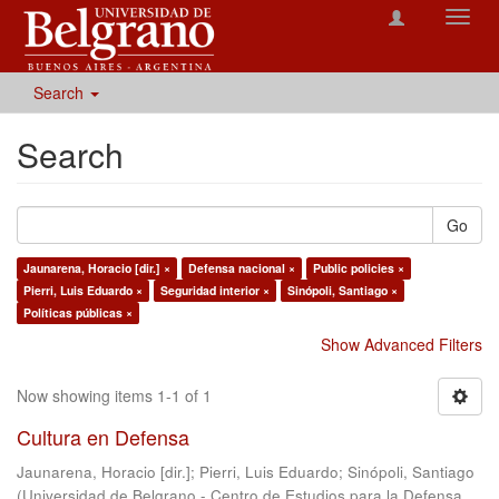
Toggl
navig
Search
Search
Go
Jaunarena, Horacio [dir.] ×
Defensa nacional ×
Public policies ×
Pierri, Luis Eduardo ×
Seguridad interior ×
Sinópoli, Santiago ×
Políticas públicas ×
Show Advanced Filters
Now showing items 1-1 of 1
Cultura en Defensa
Jaunarena, Horacio [dir.]
;
Pierri, Luis Eduardo
;
Sinópoli, Santiago
(
Universidad de Belgrano - Centro de Estudios para la Defensa