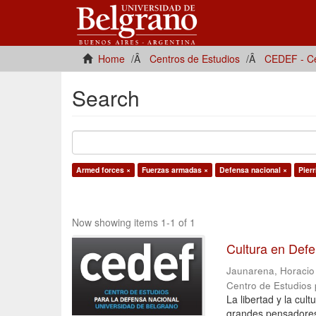
Home
Centros de Estudios
CEDEF - Ce
Search
Armed forces ×
Fuerzas armadas ×
Defensa nacional ×
Pierr
Now showing items 1-1 of 1
Cultura en Def
Jaunarena, Horacio [
Centro de Estudios
La libertad y la cu
grandes pensadores 