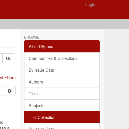
Login
BROWSE
All of DSpace
Go
Communities & Collections
By Issue Date
 Filters
Authors
Titles
Subjects
 -
This Collection
ho,
aso al