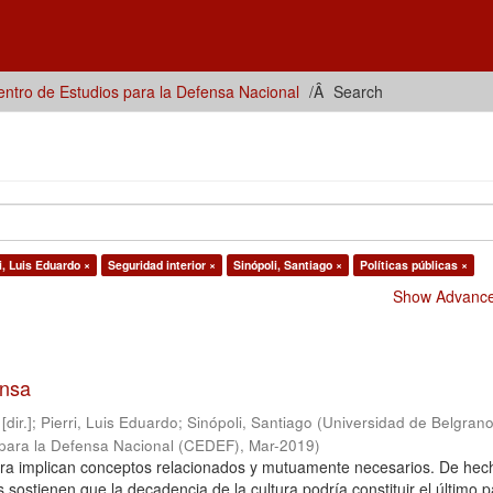
ntro de Estudios para la Defensa Nacional
Search
i, Luis Eduardo ×
Seguridad interior ×
Sinópoli, Santiago ×
Políticas públicas ×
Show Advanced
ensa
dir.]
;
Pierri, Luis Eduardo
;
Sinópoli, Santiago
(
Universidad de Belgrano
 para la Defensa Nacional (CEDEF)
,
Mar-2019
)
ltura implican conceptos relacionados y mutuamente necesarios. De hec
sostienen que la decadencia de la cultura podría constituir el último p