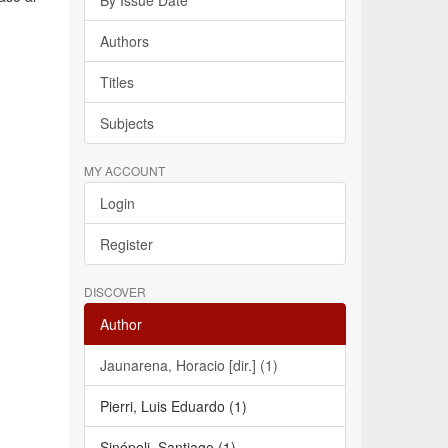
By Issue Date
Authors
Titles
Subjects
MY ACCOUNT
Login
Register
DISCOVER
Author
Jaunarena, Horacio [dir.] (1)
Pierri, Luis Eduardo (1)
Sinópoli, Santiago (1)