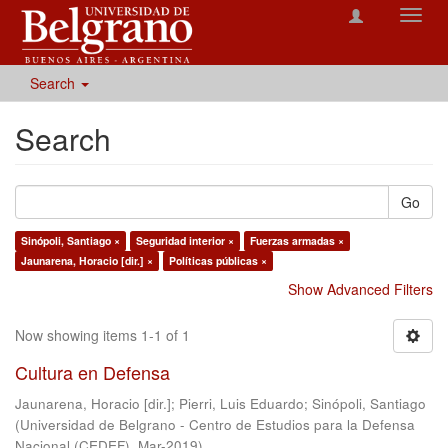
Toggl
navig
Search
Search
Go
Sinópoli, Santiago ×
Seguridad interior ×
Fuerzas armadas ×
Jaunarena, Horacio [dir.] ×
Políticas públicas ×
Show Advanced Filters
Now showing items 1-1 of 1
Cultura en Defensa
Jaunarena, Horacio [dir.]
;
Pierri, Luis Eduardo
;
Sinópoli, Santiago
(
Universidad de Belgrano - Centro de Estudios para la Defensa
Nacional (CEDEF)
,
Mar-2019
)