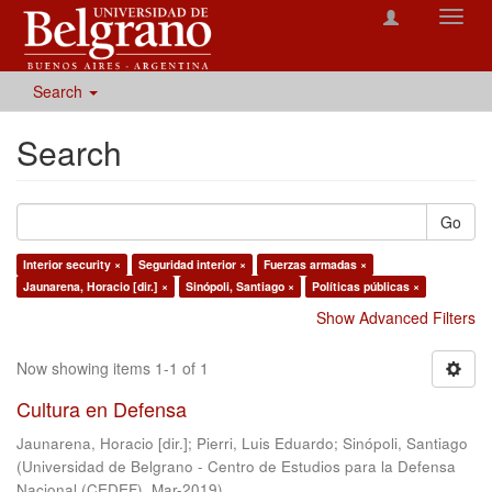
Toggl
navig
Search
Search
Go
Interior security ×
Seguridad interior ×
Fuerzas armadas ×
Jaunarena, Horacio [dir.] ×
Sinópoli, Santiago ×
Políticas públicas ×
Show Advanced Filters
Now showing items 1-1 of 1
Cultura en Defensa
Jaunarena, Horacio [dir.]
;
Pierri, Luis Eduardo
;
Sinópoli, Santiago
(
Universidad de Belgrano - Centro de Estudios para la Defensa
Nacional (CEDEF)
,
Mar-2019
)