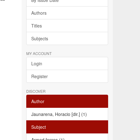
By Issue Date
Authors
Titles
Subjects
MY ACCOUNT
Login
Register
DISCOVER
Author
Jaunarena, Horacio [dir.] (1)
Subject
Armed forces (1)