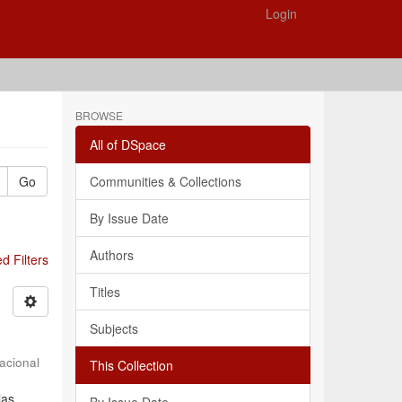
Login
BROWSE
All of DSpace
Go
Communities & Collections
By Issue Date
Authors
 Filters
Titles
Subjects
acional
This Collection
las