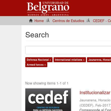
Home
Centros de Estudios
CEDEF - Ce
Search
Defensa Nacional ×
International relations ×
Jaunarena, Horacio
Armed forces ×
Now showing items 1-1 of 1
Institucionalizar
Jaunarena, Horacio [
(CEDEF)
,
Feb-2017
Corresponde al Cong