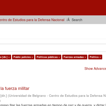
ntro de Estudios para la Defensa Nacional
Search
 [dir.] ×
Public policies ×
Políticas públicas ×
Fuerzas armadas ×
Politics ×
Show Advanced
 la fuerza militar
dir.]
(
Universidad de Belgrano - Centro de Estudios para la Defensa N
)
reso fijar las fuerzas armadas en tiempo de paz y de guerra, y dictar 