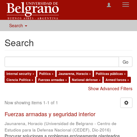
Toggl
navig
Search
Search
Go
Internal security ×
Politics ×
Jaunarena, Horacio ×
Políticas públicas ×
Ciencia Política ×
Fuerzas armadas ×
National defense ×
Armed forces ×
Show Advanced Filters
Now showing items 1-1 of 1
Fuerzas armadas y seguridad interior
Jaunarena, Horacio
(
Universidad de Belgrano - Centro de
Estudios para la Defensa Nacional (CEDEF)
,
Dic-2016
)
Procurar soluciones a problemas erróneamente planteados