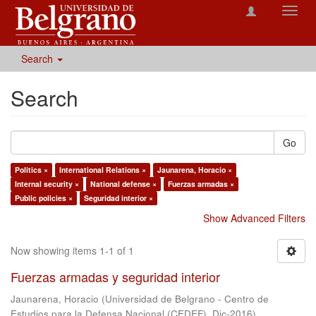
Toggl
navig
Search
Search
Go
Politics ×
International Relations ×
Jaunarena, Horacio ×
Internal security ×
National defense ×
Fuerzas armadas ×
Public policies ×
Seguridad interior ×
Show Advanced Filters
Now showing items 1-1 of 1
Fuerzas armadas y seguridad interior
Jaunarena, Horacio
(
Universidad de Belgrano - Centro de
Estudios para la Defensa Nacional (CEDEF)
,
Dic-2016
)