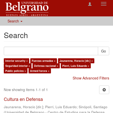
Toggl
navig
Search
Search
Go
Interior security ×
Fuerzas armadas ×
Jaunarena, Horacio [dir.] ×
Seguridad interior ×
Defensa nacional ×
Pierri, Luis Eduardo ×
Public policies ×
Armed forces ×
Show Advanced Filters
Now showing items 1-1 of 1
Cultura en Defensa
Jaunarena, Horacio [dir.]
;
Pierri, Luis Eduardo
;
Sinópoli, Santiago
(
Universidad de Belgrano - Centro de Estudios para la Defensa