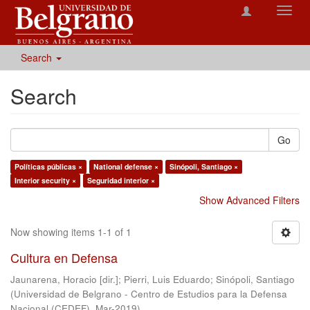
Toggl
navig
Search
Search
Go
Políticas públicas ×
National defense ×
Sinópoli, Santiago ×
Interior security ×
Seguridad interior ×
Show Advanced Filters
Now showing items 1-1 of 1
Cultura en Defensa
Jaunarena, Horacio [dir.]
;
Pierri, Luis Eduardo
;
Sinópoli, Santiago
(
Universidad de Belgrano - Centro de Estudios para la Defensa
Nacional (CEDEF)
,
Mar-2019
)