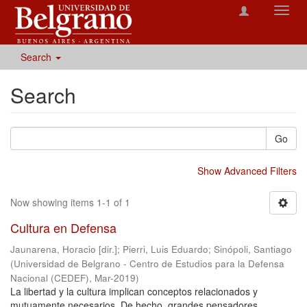
Toggl
navig
Search
Search
Go
Show Advanced Filters
Now showing items 1-1 of 1
Cultura en Defensa
Jaunarena, Horacio [dir.]
;
Pierri, Luis Eduardo
;
Sinópoli, Santiago
(
Universidad de Belgrano - Centro de Estudios para la Defensa
Nacional (CEDEF)
,
Mar-2019
)
La libertad y la cultura implican conceptos relacionados y
mutuamente necesarios. De hecho, grandes pensadores