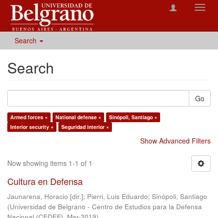
Toggl
navig
Search
Search
Go
Armed forces ×
National defense ×
Sinópoli, Santiago ×
Interior security ×
Seguridad interior ×
Show Advanced Filters
Now showing items 1-1 of 1
Cultura en Defensa
Jaunarena, Horacio [dir.]
;
Pierri, Luis Eduardo
;
Sinópoli, Santiago
(
Universidad de Belgrano - Centro de Estudios para la Defensa
Nacional (CEDEF)
,
Mar-2019
)