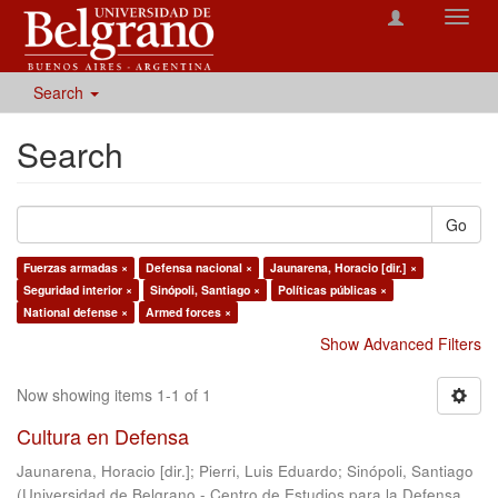
Toggl
navig
Search
Search
Go
Fuerzas armadas ×
Defensa nacional ×
Jaunarena, Horacio [dir.] ×
Seguridad interior ×
Sinópoli, Santiago ×
Políticas públicas ×
National defense ×
Armed forces ×
Show Advanced Filters
Now showing items 1-1 of 1
Cultura en Defensa
Jaunarena, Horacio [dir.]
;
Pierri, Luis Eduardo
;
Sinópoli, Santiago
(
Universidad de Belgrano - Centro de Estudios para la Defensa