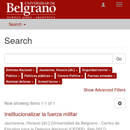
Toggl
navig
Search
Search
Go
Defensa Nacional ×
Jaunarena, Horacio [dir.] ×
Seguridad interior ×
Politics ×
Políticas públicas ×
Ciencia Política ×
Fuerzas armadas ×
National defense ×
Armed forces ×
Show Advanced Filters
Now showing items 1-1 of 1
Institucionalizar la fuerza militar
Jaunarena, Horacio [dir.]
(
Universidad de Belgrano - Centro de
Estudios para la Defensa Nacional (CEDEF)
,
Feb-2017
)