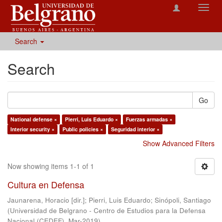
Toggl
navig
Search
Search
Go
National defense ×
Pierri, Luis Eduardo ×
Fuerzas armadas ×
Interior security ×
Public policies ×
Seguridad interior ×
Show Advanced Filters
Now showing items 1-1 of 1
Cultura en Defensa
Jaunarena, Horacio [dir.]
;
Pierri, Luis Eduardo
;
Sinópoli, Santiago
(
Universidad de Belgrano - Centro de Estudios para la Defensa
Nacional (CEDEF)
,
Mar-2019
)