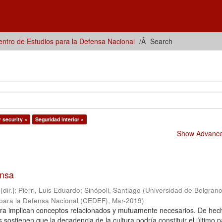
ntro de Estudios para la Defensa Nacional
Search
r security ×
Seguridad interior ×
Show Advanced
ensa
dir.]
;
Pierri, Luis Eduardo
;
Sinópoli, Santiago
(
Universidad de Belgrano
 para la Defensa Nacional (CEDEF)
,
Mar-2019
)
ltura implican conceptos relacionados y mutuamente necesarios. De hec
sostienen que la decadencia de la cultura podría constituir el último p