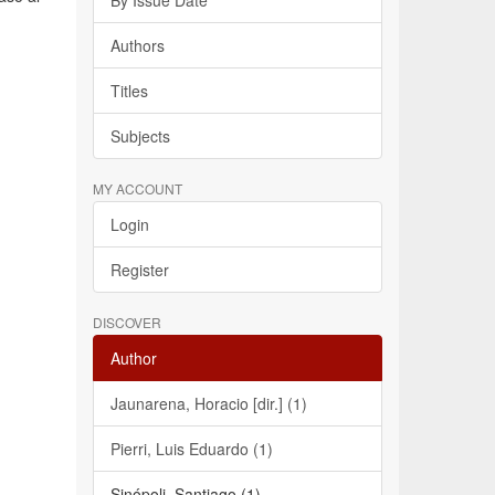
By Issue Date
Authors
Titles
Subjects
MY ACCOUNT
Login
Register
DISCOVER
Author
Jaunarena, Horacio [dir.] (1)
Pierri, Luis Eduardo (1)
Sinópoli, Santiago (1)