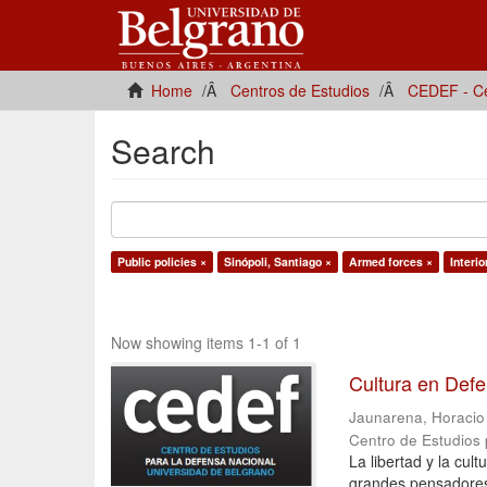
Home
Centros de Estudios
CEDEF - Ce
Search
Public policies ×
Sinópoli, Santiago ×
Armed forces ×
Interio
Now showing items 1-1 of 1
Cultura en Def
Jaunarena, Horacio [
Centro de Estudios
La libertad y la cu
grandes pensadores 