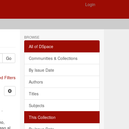
Login
BROWSE
All of DSpace
Go
Communities & Collections
By Issue Date
 Filters
Authors
Titles
Subjects
 -
This Collection
ho,
aso al