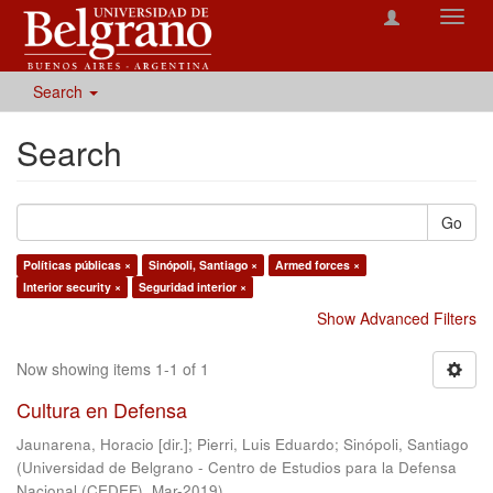
Toggl
navig
Search
Search
Go
Políticas públicas ×
Sinópoli, Santiago ×
Armed forces ×
Interior security ×
Seguridad interior ×
Show Advanced Filters
Now showing items 1-1 of 1
Cultura en Defensa
Jaunarena, Horacio [dir.]
;
Pierri, Luis Eduardo
;
Sinópoli, Santiago
(
Universidad de Belgrano - Centro de Estudios para la Defensa
Nacional (CEDEF)
,
Mar-2019
)