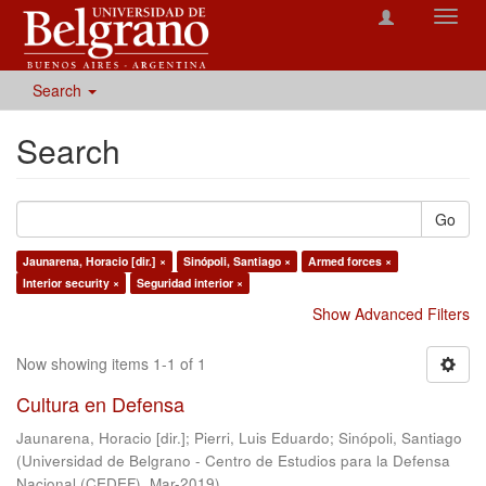
Toggl
navig
Search
Search
Go
Jaunarena, Horacio [dir.] ×
Sinópoli, Santiago ×
Armed forces ×
Interior security ×
Seguridad interior ×
Show Advanced Filters
Now showing items 1-1 of 1
Cultura en Defensa
Jaunarena, Horacio [dir.]
;
Pierri, Luis Eduardo
;
Sinópoli, Santiago
(
Universidad de Belgrano - Centro de Estudios para la Defensa
Nacional (CEDEF)
,
Mar-2019
)