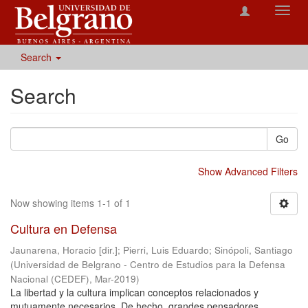
Toggl
navig
Search
Search
Go
Show Advanced Filters
Now showing items 1-1 of 1
Cultura en Defensa
Jaunarena, Horacio [dir.]
;
Pierri, Luis Eduardo
;
Sinópoli, Santiago
(
Universidad de Belgrano - Centro de Estudios para la Defensa
Nacional (CEDEF)
,
Mar-2019
)
La libertad y la cultura implican conceptos relacionados y
mutuamente necesarios. De hecho, grandes pensadores