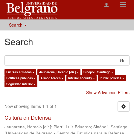
Toggl
navig
Search
Search
Go
Fuerzas armadas ×
Jaunarena, Horacio [dir.] ×
Sinópoli, Santiago ×
Políticas públicas ×
Armed forces ×
Interior security ×
Public policies ×
Seguridad interior ×
Show Advanced Filters
Now showing items 1-1 of 1
Cultura en Defensa
Jaunarena, Horacio [dir.]
;
Pierri, Luis Eduardo
;
Sinópoli, Santiago
(
Universidad de Belgrano - Centro de Estudios para la Defensa