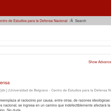
ntro de Estudios para la Defensa Nacional
Search
Show Advanced
fensa
dir.]
(
Universidad de Belgrano - Centro de Estudios para la Defensa N
)
reemplaza al raciocinio por causa, entre otras, de razones ideológicas
rés nacional, se ingresa en un camino que indefectiblemente afectará la
ión. Sin duda, ...