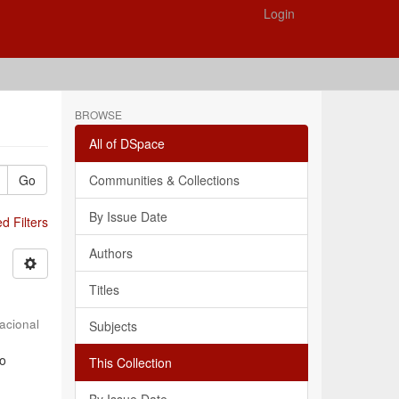
Login
BROWSE
All of DSpace
Go
Communities & Collections
By Issue Date
 Filters
Authors
Titles
acional
Subjects
 o
This Collection