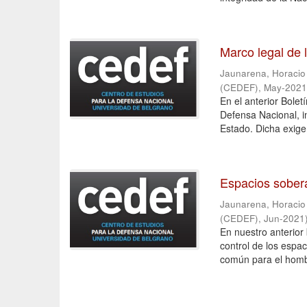
Marco legal de 
Jaunarena, Horacio [
(CEDEF)
,
May-202
En el anterior Bole
Defensa Nacional, in
Estado. Dicha exigen
Espacios sober
Jaunarena, Horacio [
(CEDEF)
,
Jun-2021
En nuestro anterior 
control de los espa
común para el hombr