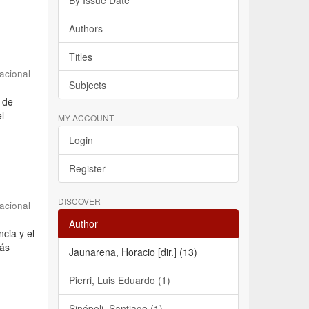
By Issue Date
Authors
Titles
acional
Subjects
y de
el
MY ACCOUNT
Login
Register
DISCOVER
acional
Author
ncia y el
más
Jaunarena, Horacio [dir.] (13)
Pierri, Luis Eduardo (1)
Sinópoli, Santiago (1)