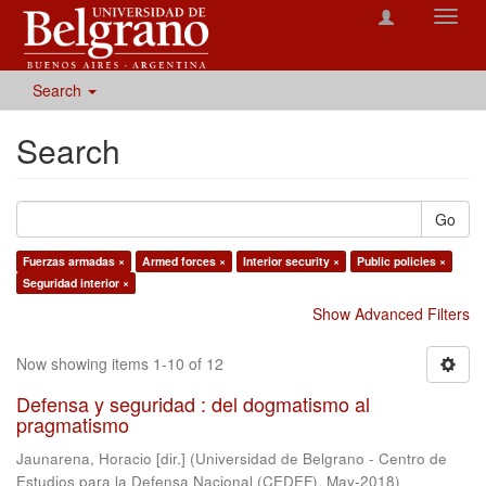
Toggl
navig
Search
Search
Go
Fuerzas armadas ×
Armed forces ×
Interior security ×
Public policies ×
Seguridad interior ×
Show Advanced Filters
Now showing items 1-10 of 12
Defensa y seguridad : del dogmatismo al
pragmatismo
Jaunarena, Horacio [dir.]
(
Universidad de Belgrano - Centro de
Estudios para la Defensa Nacional (CEDEF)
,
May-2018
)