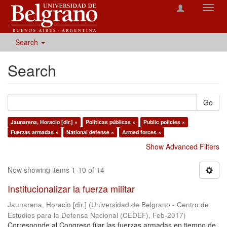
Toggl
navig
Search
Search
Go
Jaunarena, Horacio [dir.] ×
Políticas públicas ×
Public policies ×
Fuerzas armadas ×
National defense ×
Armed forces ×
Show Advanced Filters
Now showing items 1-10 of 14
Institucionalizar la fuerza militar
Jaunarena, Horacio [dir.]
(
Universidad de Belgrano - Centro de
Estudios para la Defensa Nacional (CEDEF)
,
Feb-2017
)
Corresponde al Congreso fijar las fuerzas armadas en tiempo de