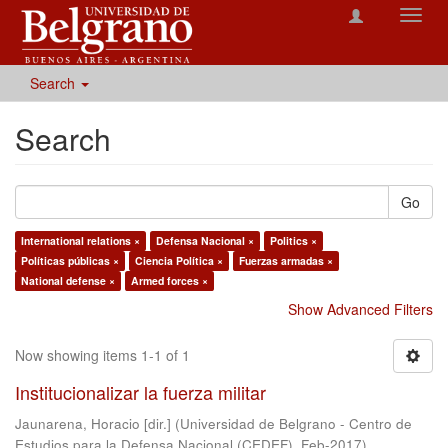
Toggl
navig
Search
Search
Go
International relations ×
Defensa Nacional ×
Politics ×
Políticas públicas ×
Ciencia Política ×
Fuerzas armadas ×
National defense ×
Armed forces ×
Show Advanced Filters
Now showing items 1-1 of 1
Institucionalizar la fuerza militar
Jaunarena, Horacio [dir.]
(
Universidad de Belgrano - Centro de
Estudios para la Defensa Nacional (CEDEF)
,
Feb-2017
)