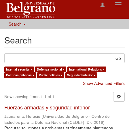
Toggl
navig
Search
Search
Go
Internal security ×
Defensa nacional ×
International Relations ×
Políticas públicas ×
Public policies ×
Seguridad interior ×
Show Advanced Filters
Now showing items 1-1 of 1
Fuerzas armadas y seguridad interior
Jaunarena, Horacio
(
Universidad de Belgrano - Centro de
Estudios para la Defensa Nacional (CEDEF)
,
Dic-2016
)
Procurar soluciones a problemas erróneamente planteados