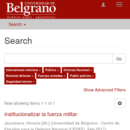
Toggl
navig
Search
Search
Go
International relations ×
Politics ×
Defensa Nacional ×
National defense ×
Fuerzas armadas ×
Public policies ×
Seguridad interior ×
Show Advanced Filters
Now showing items 1-1 of 1
Institucionalizar la fuerza militar
Jaunarena, Horacio [dir.]
(
Universidad de Belgrano - Centro de
Estudios para la Defensa Nacional (CEDEF)
,
Feb-2017
)