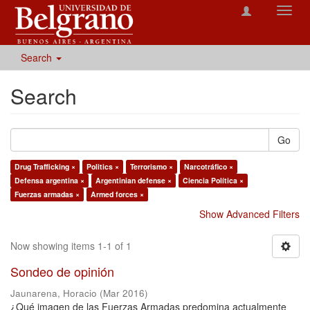
Toggl
navig
Search
Search
Go
Drug Trafficking ×
Politics ×
Terrorismo ×
Narcotráfico ×
Defensa argentina ×
Argentinian defense ×
Ciencia Política ×
Fuerzas armadas ×
Armed forces ×
Show Advanced Filters
Now showing items 1-1 of 1
Sondeo de opinión
Jaunarena, Horacio
(
Mar 2016
)
¿Qué imagen de las Fuerzas Armadas predomina actualmente