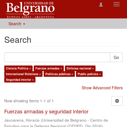
Toggl
navig
Search
Search
Go
Ciencia Política ×
Fuerzas armadas ×
Defensa nacional ×
International Relations ×
Políticas públicas ×
Public policies ×
Seguridad interior ×
Show Advanced Filters
Now showing items 1-1 of 1
Fuerzas armadas y seguridad interior
Jaunarena, Horacio
(
Universidad de Belgrano - Centro de
Estudios para la Defensa Nacional (CEDEF)
,
Dic-2016
)