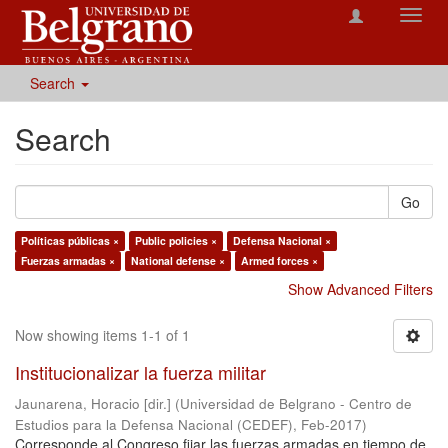
Toggl
navig
Search
Search
Go
Políticas públicas ×
Public policies ×
Defensa Nacional ×
Fuerzas armadas ×
National defense ×
Armed forces ×
Show Advanced Filters
Now showing items 1-1 of 1
Institucionalizar la fuerza militar
Jaunarena, Horacio [dir.]
(
Universidad de Belgrano - Centro de
Estudios para la Defensa Nacional (CEDEF)
,
Feb-2017
)
Corresponde al Congreso fijar las fuerzas armadas en tiempo de