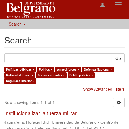
Toggl
navig
Search
Search
Go
Políticas públicas ×
Politics ×
Armed forces ×
Defensa Nacional ×
National defense ×
Fuerzas armadas ×
Public policies ×
Seguridad interior ×
Show Advanced Filters
Now showing items 1-1 of 1
Institucionalizar la fuerza militar
Jaunarena, Horacio [dir.]
(
Universidad de Belgrano - Centro de
Estudios para la Defensa Nacional (CEDEF)
,
Feb-2017
)