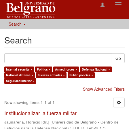
Toggl
navig
Search
Search
Go
Internal security ×
Politics ×
Armed forces ×
Defensa Nacional ×
National defense ×
Fuerzas armadas ×
Public policies ×
Seguridad interior ×
Show Advanced Filters
Now showing items 1-1 of 1
Institucionalizar la fuerza militar
Jaunarena, Horacio [dir.]
(
Universidad de Belgrano - Centro de
Estudios para la Defensa Nacional (CEDEF)
,
Feb-2017
)