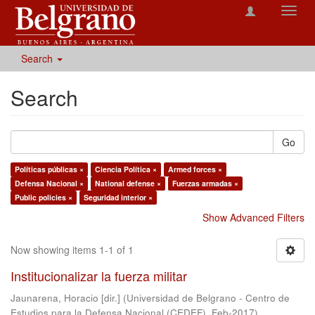
Toggl
navig
Search
Search
Go
Políticas públicas ×
Ciencia Política ×
Armed forces ×
Defensa Nacional ×
National defense ×
Fuerzas armadas ×
Public policies ×
Seguridad interior ×
Show Advanced Filters
Now showing items 1-1 of 1
Institucionalizar la fuerza militar
Jaunarena, Horacio [dir.]
(
Universidad de Belgrano - Centro de
Estudios para la Defensa Nacional (CEDEF)
,
Feb-2017
)