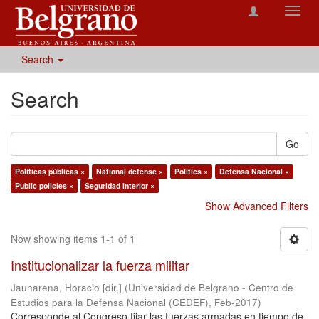
Toggl
navig
Search
Search
Go
Políticas públicas ×
National defense ×
Politics ×
Defensa Nacional ×
Public policies ×
Seguridad interior ×
Show Advanced Filters
Now showing items 1-1 of 1
Institucionalizar la fuerza militar
Jaunarena, Horacio [dir.]
(
Universidad de Belgrano - Centro de
Estudios para la Defensa Nacional (CEDEF)
,
Feb-2017
)
Corresponde al Congreso fijar las fuerzas armadas en tiempo de