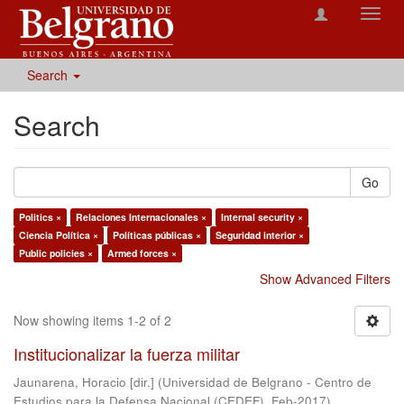
Toggl
navig
Search
Search
Go
Politics ×
Relaciones Internacionales ×
Internal security ×
Ciencia Política ×
Políticas públicas ×
Seguridad interior ×
Public policies ×
Armed forces ×
Show Advanced Filters
Now showing items 1-2 of 2
Institucionalizar la fuerza militar
Jaunarena, Horacio [dir.]
(
Universidad de Belgrano - Centro de
Estudios para la Defensa Nacional (CEDEF)
,
Feb-2017
)