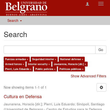
Toggl
navig
Search
Search
Go
Fuerzas armadas ×
Seguridad interior ×
National defense ×
Armed forces ×
Interior security ×
Jaunarena, Horacio [dir.] ×
Pierri, Luis Eduardo ×
Public policies ×
Políticas públicas ×
Show Advanced Filters
Now showing items 1-1 of 1
Cultura en Defensa
Jaunarena, Horacio [dir.]
;
Pierri, Luis Eduardo
;
Sinópoli, Santiago
(
Universidad de Belgrano - Centro de Estudios para la Defensa