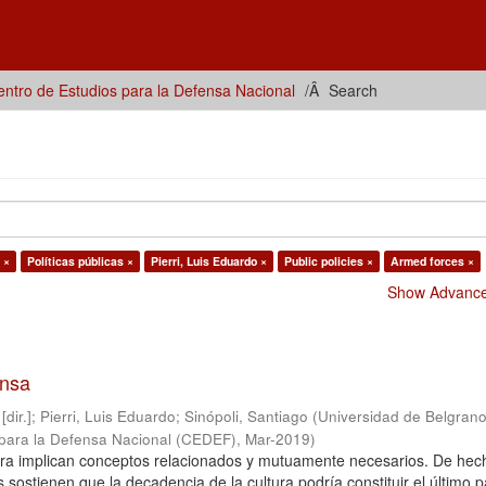
ntro de Estudios para la Defensa Nacional
Search
 ×
Políticas públicas ×
Pierri, Luis Eduardo ×
Public policies ×
Armed forces ×
Show Advanced
ensa
dir.]
;
Pierri, Luis Eduardo
;
Sinópoli, Santiago
(
Universidad de Belgrano
 para la Defensa Nacional (CEDEF)
,
Mar-2019
)
ltura implican conceptos relacionados y mutuamente necesarios. De hec
sostienen que la decadencia de la cultura podría constituir el último p