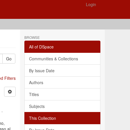
Login
BROWSE
All of DSpace
Go
Communities & Collections
By Issue Date
 Filters
Authors
Titles
Subjects
 -
This Collection
ho,
aso al