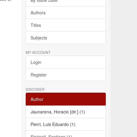
By Issue Date
Authors
Titles
Subjects
MY ACCOUNT
Login
Register
DISCOVER
Author
Jaunarena, Horacio [dir.] (1)
Pierri, Luis Eduardo (1)
Sinópoli, Santiago (1)