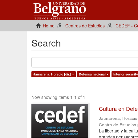
Home
Centros de Estudios
CEDEF - Ce
Search
Jaunarena, Horacio [dir.] ×
Defensa nacional ×
Interior security
Now showing items 1-1 of 1
Cultura en Def
Jaunarena, Horacio [
Centro de Estudios
La libertad y la cu
grandes pensadores 