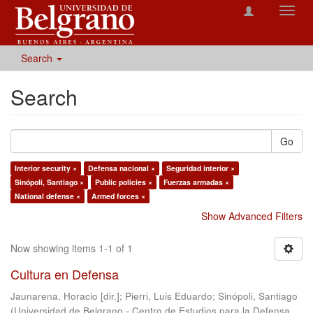
Toggl
navig
Search
Search
Go
Interior security ×
Defensa nacional ×
Seguridad interior ×
Sinópoli, Santiago ×
Public policies ×
Fuerzas armadas ×
National defense ×
Armed forces ×
Show Advanced Filters
Now showing items 1-1 of 1
Cultura en Defensa
Jaunarena, Horacio [dir.]
;
Pierri, Luis Eduardo
;
Sinópoli, Santiago
(
Universidad de Belgrano - Centro de Estudios para la Defensa