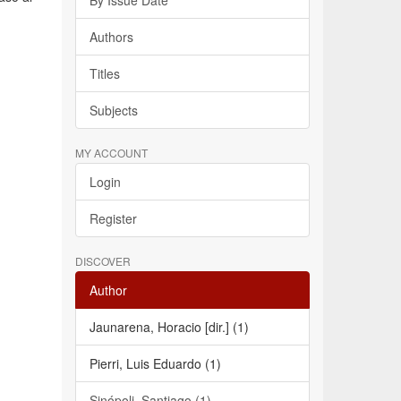
By Issue Date
Authors
Titles
Subjects
MY ACCOUNT
Login
Register
DISCOVER
Author
Jaunarena, Horacio [dir.] (1)
Pierri, Luis Eduardo (1)
Sinópoli, Santiago (1)