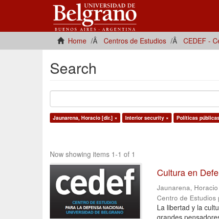
Home
Centros de Estudios
CEDEF - Ce
Search
Jaunarena, Horacio [dir.] ×
Interior security ×
Políticas pública
Now showing items 1-1 of 1
Cultura en Def
Jaunarena, Horacio [
Centro de Estudios
La libertad y la cu
grandes pensadores 