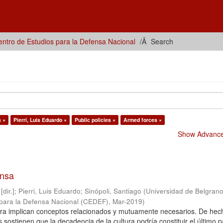
ntro de Estudios para la Defensa Nacional
Search
s ×
Pierri, Luis Eduardo ×
Public policies ×
Armed forces ×
Show Advanced
ensa
dir.]
;
Pierri, Luis Eduardo
;
Sinópoli, Santiago
(
Universidad de Belgrano
 para la Defensa Nacional (CEDEF)
,
Mar-2019
)
ltura implican conceptos relacionados y mutuamente necesarios. De hec
sostienen que la decadencia de la cultura podría constituir el último p