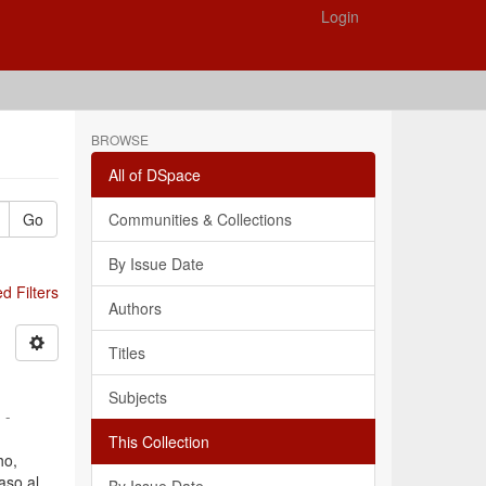
Login
BROWSE
All of DSpace
Go
Communities & Collections
By Issue Date
 Filters
Authors
Titles
Subjects
 -
This Collection
ho,
aso al