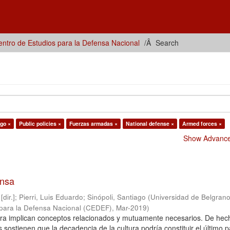
ntro de Estudios para la Defensa Nacional
Search
ago ×
Public policies ×
Fuerzas armadas ×
National defense ×
Armed forces ×
Show Advanced
ensa
dir.]
;
Pierri, Luis Eduardo
;
Sinópoli, Santiago
(
Universidad de Belgrano
 para la Defensa Nacional (CEDEF)
,
Mar-2019
)
ltura implican conceptos relacionados y mutuamente necesarios. De hec
sostienen que la decadencia de la cultura podría constituir el último p