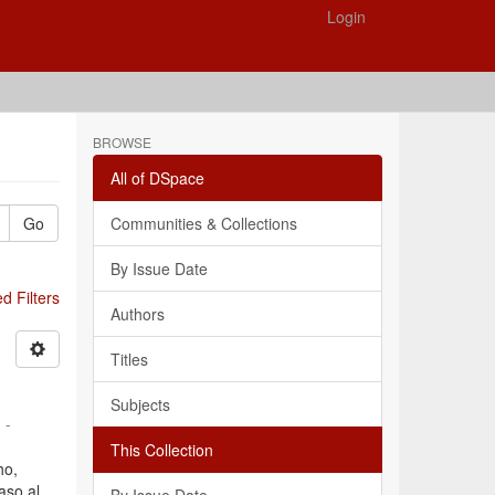
Login
BROWSE
All of DSpace
Go
Communities & Collections
By Issue Date
 Filters
Authors
Titles
Subjects
 -
This Collection
ho,
aso al