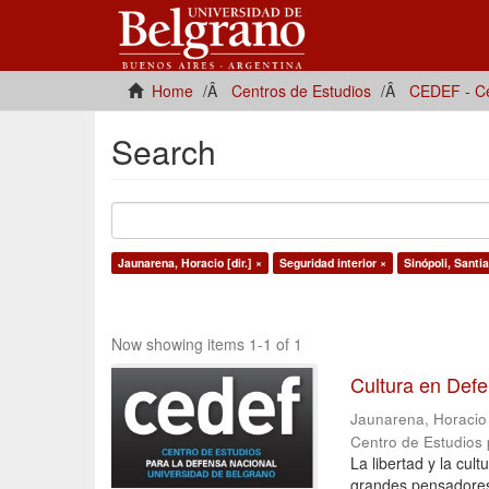
Home
Centros de Estudios
CEDEF - Ce
Search
Jaunarena, Horacio [dir.] ×
Seguridad interior ×
Sinópoli, Santi
Now showing items 1-1 of 1
Cultura en Def
Jaunarena, Horacio [
Centro de Estudios
La libertad y la cu
grandes pensadores 