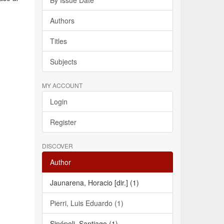
By Issue Date
Authors
Titles
Subjects
MY ACCOUNT
Login
Register
DISCOVER
Author
Jaunarena, Horacio [dir.] (1)
Pierri, Luis Eduardo (1)
Sinópoli, Santiago (1)