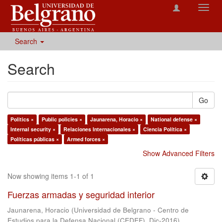
Toggl
navig
Search
Search
Go
Politics ×
Public policies ×
Jaunarena, Horacio ×
National defense ×
Internal security ×
Relaciones Internacionales ×
Ciencia Política ×
Políticas públicas ×
Armed forces ×
Show Advanced Filters
Now showing items 1-1 of 1
Fuerzas armadas y seguridad interior
Jaunarena, Horacio
(
Universidad de Belgrano - Centro de
Estudios para la Defensa Nacional (CEDEF)
,
Dic-2016
)