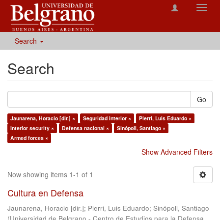
Toggl
navig
Search
Search
Go
Jaunarena, Horacio [dir.] ×
Seguridad interior ×
Pierri, Luis Eduardo ×
Interior security ×
Defensa nacional ×
Sinópoli, Santiago ×
Armed forces ×
Show Advanced Filters
Now showing items 1-1 of 1
Cultura en Defensa
Jaunarena, Horacio [dir.]
;
Pierri, Luis Eduardo
;
Sinópoli, Santiago
(
Universidad de Belgrano - Centro de Estudios para la Defensa