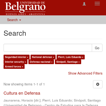
Toggl
navig
Search
Search
Go
Seguridad interior ×
National defense ×
Pierri, Luis Eduardo ×
Interior security ×
Defensa nacional ×
Sinópoli, Santiago ×
Armed forces ×
Show Advanced Filters
Now showing items 1-1 of 1
Cultura en Defensa
Jaunarena, Horacio [dir.]
;
Pierri, Luis Eduardo
;
Sinópoli, Santiago
(
Universidad de Belgrano - Centro de Estudios para la Defensa