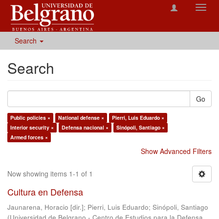
Toggl
navig
Search
Search
Go
Public policies ×
National defense ×
Pierri, Luis Eduardo ×
Interior security ×
Defensa nacional ×
Sinópoli, Santiago ×
Armed forces ×
Show Advanced Filters
Now showing items 1-1 of 1
Cultura en Defensa
Jaunarena, Horacio [dir.]
;
Pierri, Luis Eduardo
;
Sinópoli, Santiago
(
Universidad de Belgrano - Centro de Estudios para la Defensa