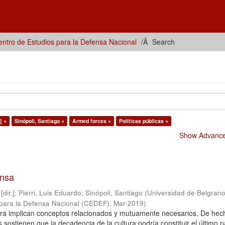
ntro de Estudios para la Defensa Nacional
Search
] ×
Sinópoli, Santiago ×
Armed forces ×
Políticas públicas ×
Show Advanced
ensa
dir.]
;
Pierri, Luis Eduardo
;
Sinópoli, Santiago
(
Universidad de Belgrano
 para la Defensa Nacional (CEDEF)
,
Mar-2019
)
ltura implican conceptos relacionados y mutuamente necesarios. De hec
sostienen que la decadencia de la cultura podría constituir el último p