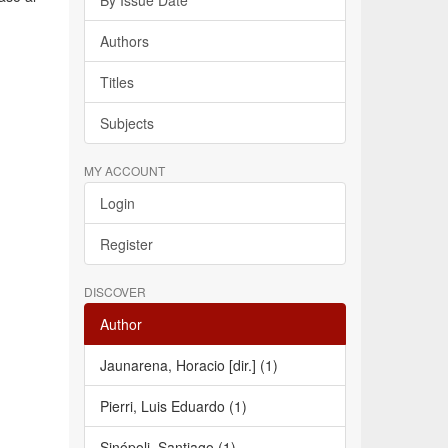
By Issue Date
Authors
Titles
Subjects
MY ACCOUNT
Login
Register
DISCOVER
Author
Jaunarena, Horacio [dir.] (1)
Pierri, Luis Eduardo (1)
Sinópoli, Santiago (1)