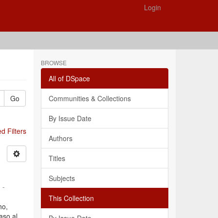
Login
BROWSE
All of DSpace
Go
Communities & Collections
By Issue Date
 Filters
Authors
Titles
Subjects
 -
This Collection
ho,
aso al