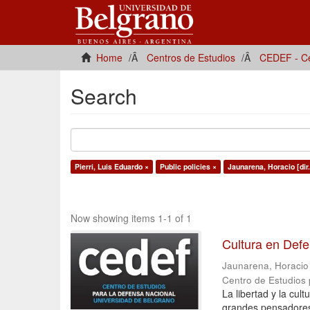
Home
Centros de Estudios
CEDEF - Ce
Search
Pierri, Luis Eduardo ×
Public policies ×
Jaunarena, Horacio [dir.
Now showing items 1-1 of 1
Cultura en Def
Jaunarena, Horacio [
Centro de Estudios
La libertad y la cu
grandes pensadores 