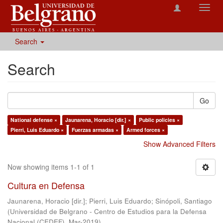
Toggl
navig
Search
Search
Go
National defense ×
Jaunarena, Horacio [dir.] ×
Public policies ×
Pierri, Luis Eduardo ×
Fuerzas armadas ×
Armed forces ×
Show Advanced Filters
Now showing items 1-1 of 1
Cultura en Defensa
Jaunarena, Horacio [dir.]
;
Pierri, Luis Eduardo
;
Sinópoli, Santiago
(
Universidad de Belgrano - Centro de Estudios para la Defensa
Nacional (CEDEF)
,
Mar-2019
)